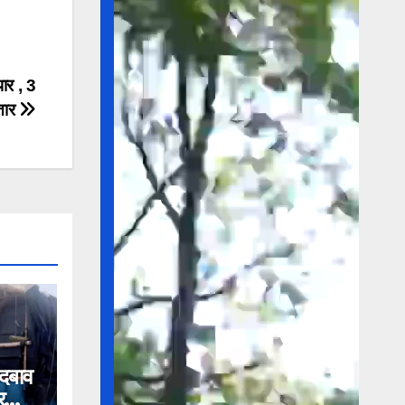
पार , 3
्तार
 दबाव
र