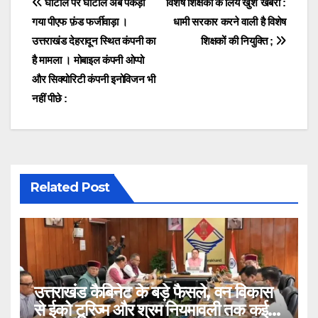
Post
घोटाले पर घोटाले अब पकड़ा
विशेष शिक्षकों के लिये खुश खबरी :
गया पीएफ फ़ंड फर्जीवाड़ा ।
धामी सरकार करने वाली है विशेष
navigation
उत्तराखंड देहरादून स्थित कंपनी का
शिक्षकों की नियुक्ति ;
है मामला । मोबाइल कंपनी ओप्पो
और सिक्योरिटी कंपनी इनोविजन भी
नहीं पीछे :
Related Post
उत्तराखंड कैबिनेट के बड़े फैसले, वन विकास
से ईको टूरिज्म और श्रम नियमावली तक कई