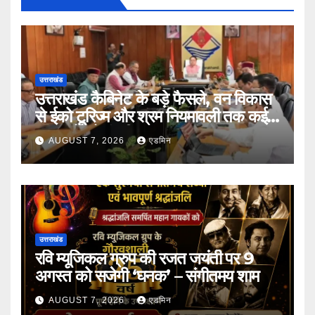
उत्तराखंड
उत्तराखंड कैबिनेट के बड़े फैसले, वन विकास
से ईको टूरिज्म और श्रम नियमावली तक कई
प्रस्तावों को मंजूरी
AUGUST 7, 2026
एडमिन
उत्तराखंड
रवि म्यूजिकल ग्रुप की रजत जयंती पर 9
अगस्त को सजेगी ‘घनक’ – संगीतमय शाम
AUGUST 7, 2026
एडमिन