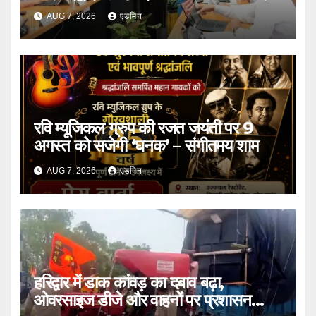
प्रस्तावों को मंजूरी
AUG 7, 2026
एडमिन
रवि म्यूजिकल ग्रुप की रजत जयंती पर 9
अगस्त को सजेगी ‘घनक’ – संगीतमय शाम
AUG 7, 2026
एडमिन
हरिद्वार में डाक कांवड़ का दबाव बढ़ा,
ओवरसाइज डीजे और वाहनों पर प्रशासन