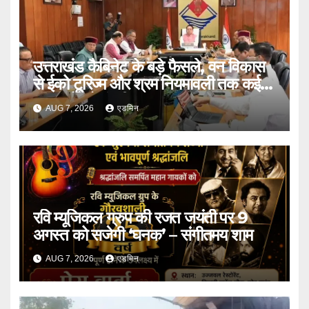
उत्तराखंड कैबिनेट के बड़े फैसले, वन विकास
से ईको टूरिज्म और श्रम नियमावली तक कई
प्रस्तावों को मंजूरी
AUG 7, 2026
एडमिन
रवि म्यूजिकल ग्रुप की रजत जयंती पर 9
अगस्त को सजेगी ‘घनक’ – संगीतमय शाम
AUG 7, 2026
एडमिन