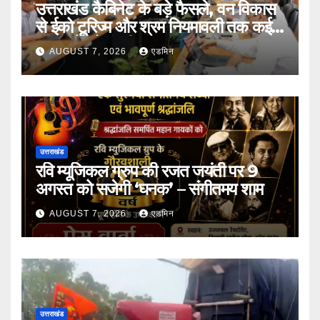
उत्तराखंड कैबिनेट के बड़े फैसले, वन विकास
से ईको टूरिज्म और श्रम नियमावली तक कई
प्रस्तावों को मंजूरी
AUGUST 7, 2026
एडमिन
उत्तराखंड
रवि म्यूजिकल ग्रुप की रजत जयंती पर 9
अगस्त को सजेगी ‘घनक’ – संगीतमय शाम
AUGUST 7, 2026
एडमिन
उत्तराखंड