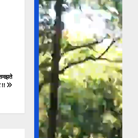
 समझते
र !!