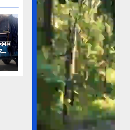
 दबाव
र