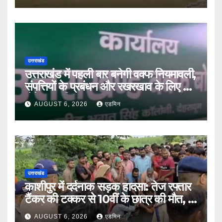
उत्तराखंड
उत्तराखंड में पहली बार बनेगी वक्फ नियमावली,
संपत्तियों के प्रबंधन और रखरखाव के लिए तय
होंगे स्पष्ट नियम
AUGUST 6, 2026
एडमिन
उत्तराखंड
काशीपुर में दर्दनाक सड़क हादसा: तेज रफ्तार
टैंकर की टक्कर से 10वीं के छात्र की मौत, दो
साथी गंभीर घायल
AUGUST 6, 2026
एडमिन