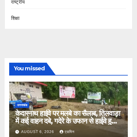
राष्ट्रीय
शिक्षा
You missed
उत्तराखंड
केदारनाथ हाईवे पर मलबे का सैलाब, तिलवाड़ा
में कई वाहन दबे, गदेरे के उफान से हाईवे हुआ
बंद
AUGUST 6, 2026
एडमिन