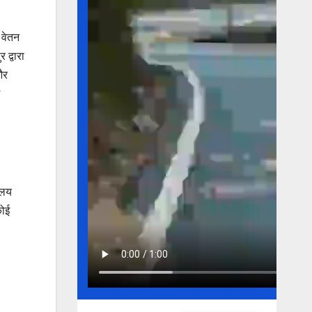
 वेतन
द्वारा
और
ालय
कोई