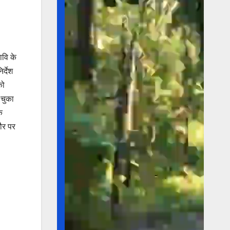
ावि के
र्देश
को
 चुका
क
तौर पर