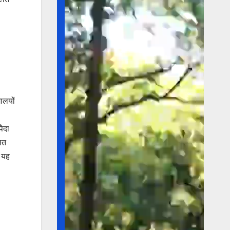
ालयों
पैदा
ित
े यह