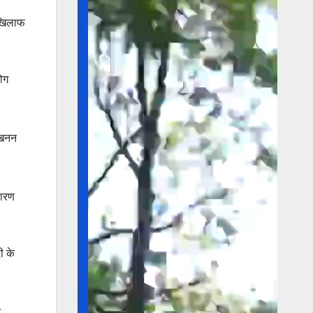
े खिलाफ
लोग
 खनन
कारण
ी के
त