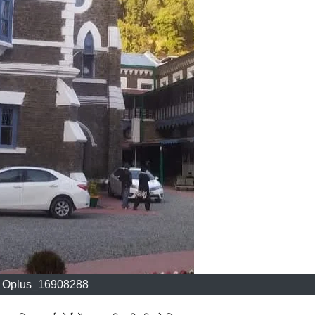
Oplus_16908288