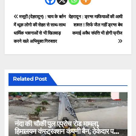
Post
मसूरी (देहरादून) : चाय के बर्तन
देहरादून : ड्रग्स माफियाओं की आयी
में थूक लोगो की सेहत से साथ-साथ
शामत ! सिर्फ जैल नहीं ड्रग्स बेच
navigation
धार्मिक भावनाओं से भी खिलवाड़
कमाई अवैध संपत्ति भी होगी फ्रीज
करने वाले अभियुक्त गिरफ्तार
Related Post
नंदा की चौकी पुल एप्रोच रोड मामला,
हिमालयन कंस्ट्रक्शन कंपनी बैन, ठेकेदार पर