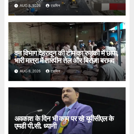
भी एक्शन
AUG 8, 2026
एडमिन
वन विभाग देहरादून की टीम का रुड़की में छापा,
भारी मात्रा में तारपीन तेल और बिरोजा बरामद
AUG 8, 2026
एडमिन
अवकाश के दिन भी काम पर रहे यूपीसीएल के
एमडी पी.सी. ध्यानी