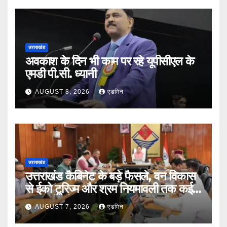
उत्तराखंड
अवकाश के दिन भी काम पर रहे यूपीसीएल के
एमडी पी.सी. ध्यानी
AUGUST 8, 2026
एडमिन
उत्तराखंड
उत्तराखंड कैबिनेट के बड़े फैसले, वन विकास
से ईको टूरिज्म और श्रम नियमावली तक कई
प्रस्तावों को मंजूरी
AUGUST 7, 2026
एडमिन