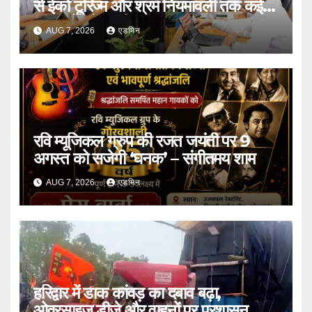
से ईको टूरिज्म और श्रम नियमावली तक कई
प्रस्तावों को मंजूरी
AUG 7, 2026
एडमिन
रवि म्यूजिकल ग्रुप की रजत जयंती पर 9
अगस्त को सजेगी ‘घनक’ – संगीतमय शाम
AUG 7, 2026
एडमिन
हरिद्वार में डाक कांवड़ का दबाव बढ़ा,
ओवरसाइज डीजे और वाहनों पर प्रशासन