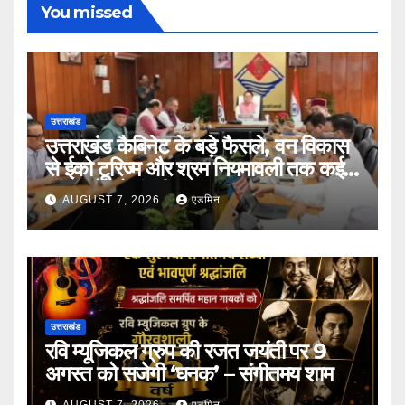
You missed
उत्तराखंड
उत्तराखंड कैबिनेट के बड़े फैसले, वन विकास
से ईको टूरिज्म और श्रम नियमावली तक कई
प्रस्तावों को मंजूरी
AUGUST 7, 2026
एडमिन
उत्तराखंड
रवि म्यूजिकल ग्रुप की रजत जयंती पर 9
अगस्त को सजेगी ‘घनक’ – संगीतमय शाम