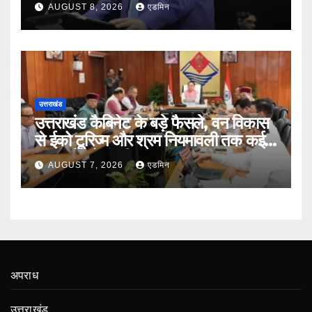
AUGUST 8, 2026
एडमिन
उत्तराखंड
उत्तराखंड कैबिनेट के बड़े फैसले, वन विकास
से ईको टूरिज्म और श्रम नियमावली तक कई
प्रस्तावों को मंजूरी
AUGUST 7, 2026
एडमिन
अपराध
उत्तराखंड