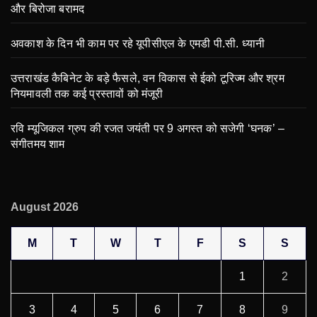
और बिरोजा बरामद
अवकाश के दिन भी काम पर रहे यूपीसीएल के एमडी पी.सी. ध्यानी
उत्तराखंड कैबिनेट के बड़े फैसले, वन विकास से ईको टूरिज्म और श्रम
नियमावली तक कई प्रस्तावों को मंजूरी
रवि म्यूजिकल ग्रुप की रजत जयंती पर 9 अगस्त को सजेगी ‘घनक’ –
संगीतमय शाम
August 2026
M
T
W
T
F
S
S
1
2
3
4
5
6
7
8
9