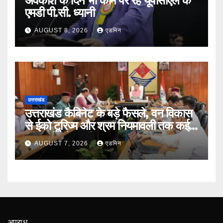
अवकाश के दिन भी काम पर रहे यूपीसीएल के
एमडी पी.सी. ध्यानी
AUGUST 8, 2026
एडमिन
उत्तराखंड
उत्तराखंड कैबिनेट के बड़े फैसले, वन विकास
से ईको टूरिज्म और श्रम नियमावली तक कई
प्रस्तावों को मंजूरी
AUGUST 7, 2026
एडमिन
अपराध