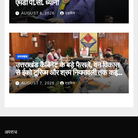
एमडी पी.सी. ध्यानी
AUGUST 8, 2026
एडमिन
उत्तराखंड
उत्तराखंड कैबिनेट के बड़े फैसले, वन विकास
से ईको टूरिज्म और श्रम नियमावली तक कई
प्रस्तावों को मंजूरी
AUGUST 7, 2026
एडमिन
अपराध