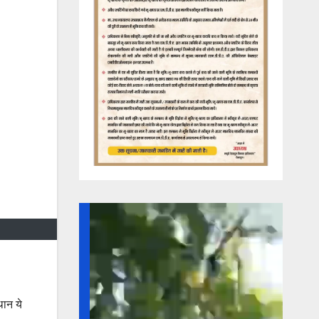
ान ये