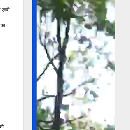
ी एमबी
 का
ऐशी