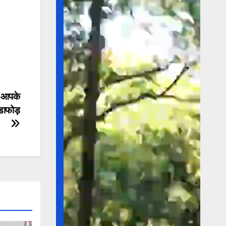
र आपके
भंडाफोड़