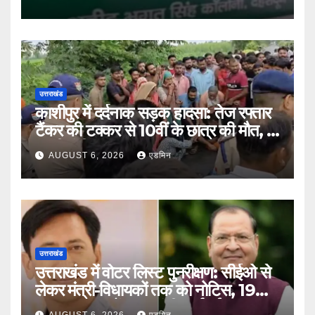
उत्तराखंड
काशीपुर में दर्दनाक सड़क हादसा: तेज रफ्तार
टैंकर की टक्कर से 10वीं के छात्र की मौत, दो
साथी गंभीर घायल
AUGUST 6, 2026
एडमिन
उत्तराखंड
उत्तराखंड में वोटर लिस्ट पुनरीक्षण: सीईओ से
लेकर मंत्री-विधायकों तक को नोटिस, 19
लाख मतदाताओं तक पहुंची कार्रवाई
AUGUST 6, 2026
एडमिन