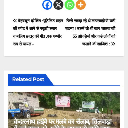
Post
देहरादून ब्रेकिंग :यूटिलिट वाहन
जिसे समझ रहे थे लापरवाही से घटी
की चपेट में आने से स्कूटी सवार
घटना ! उसमें तो थी कार चालक की
navigation
नाबालिग छात्र की मौत ,एक गम्भीर
55 झोपड़ियों और कई लोगों को
रूप से घायल –
जलाने की शाजिश :
Related Post
केदारनाथ हाईवे पर मलबे का सैलाब, तिलवाड़ा