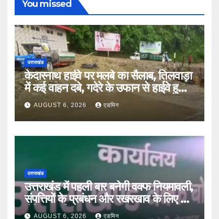
You missed
उत्तराखंड
केदारनाथ हाईवे पर मलबे का सैलाब, तिलवाड़ा
में कई वाहन दबे, गदेरे के उफान से हाईवे हुआ
बंद
AUGUST 6, 2026
एडमिन
उत्तराखंड
उत्तराखंड में पहली बार बनेगी वक्फ नियमावली,
संपत्तियों के प्रबंधन और रखरखाव के लिए तय
होंगे स्पष्ट नियम
AUGUST 6, 2026
एडमिन