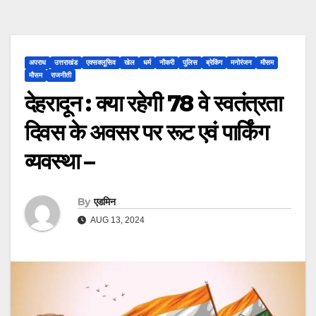
अपराध
उत्तराखंड
एक्सक्लूसिव
खेल
धर्म
नौकरी
पुलिस
ब्रेकिंग
मनोरंजन
मौसम
मौसम
राजनीती
देहरादून : क्या रहेगी 78 वे स्वतंत्रता
दिवस के अवसर पर रूट एवं पार्किंग
व्यवस्था –
By
एडमिन
AUG 13, 2024