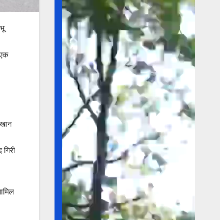
भू
 एक
रखान
द गिरी
शामिल