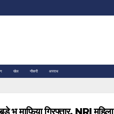
ंग
खेल
नौकरी
अपराध
िय बड़े भू माफिया गिरफ्तार, NRI महिला