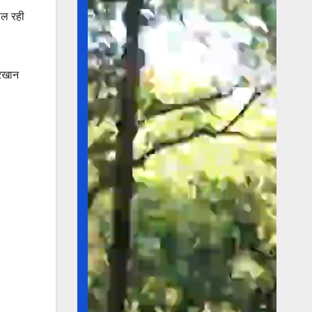
डाल रही
ेरखान