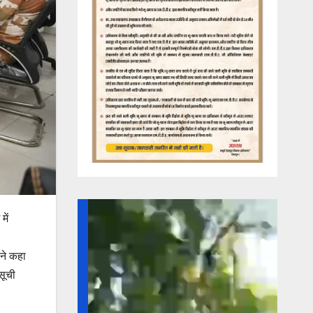
में
ंने कहा
सूची