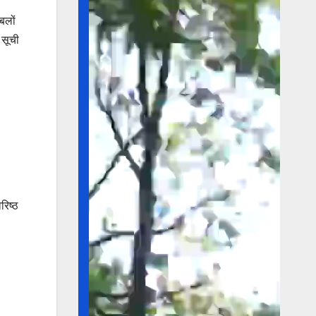
बलों
 सूची
रिष्ठ