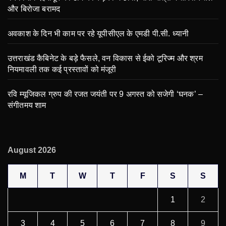
और बिरोजा बरामद
अवकाश के दिन भी काम पर रहे यूपीसीएल के एमडी पी.सी. ध्यानी
उत्तराखंड कैबिनेट के बड़े फैसले, वन विकास से ईको टूरिज्म और श्रम
नियमावली तक कई प्रस्तावों को मंजूरी
रवि म्यूजिकल ग्रुप की रजत जयंती पर 9 अगस्त को सजेगी ‘घनक’ –
संगीतमय शाम
August 2026
M
T
W
T
F
S
S
1
2
3
4
5
6
7
8
9