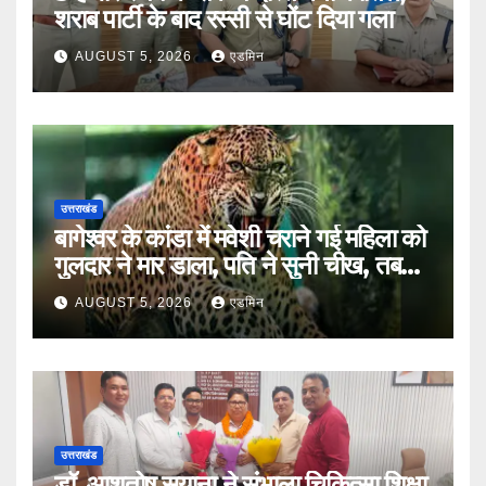
शराब पार्टी के बाद रस्सी से घोंट दिया गला
AUGUST 5, 2026
एडमिन
उत्तराखंड
बागेश्वर के कांडा में मवेशी चराने गई महिला को
गुलदार ने मार डाला, पति ने सुनी चीख, तब
तक भाग गया हमलावर
AUGUST 5, 2026
एडमिन
उत्तराखंड
डॉ. आशुतोष सयाना ने संभाला चिकित्सा शिक्षा