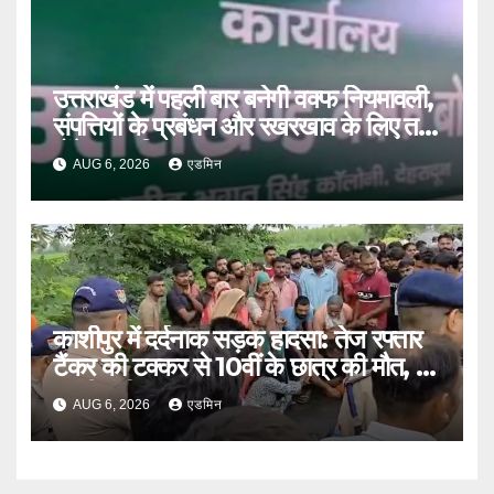
उत्तराखंड में पहली बार बनेगी वक्फ नियमावली,
संपत्तियों के प्रबंधन और रखरखाव के लिए तय
होंगे स्पष्ट नियम
AUG 6, 2026
एडमिन
काशीपुर में दर्दनाक सड़क हादसा: तेज रफ्तार
टैंकर की टक्कर से 10वीं के छात्र की मौत, दो
साथी गंभीर घायल
AUG 6, 2026
एडमिन