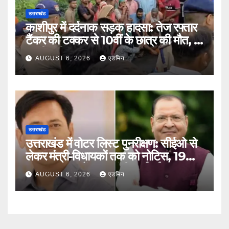
उत्तराखंड
काशीपुर में दर्दनाक सड़क हादसा: तेज रफ्तार
टैंकर की टक्कर से 10वीं के छात्र की मौत, दो
साथी गंभीर घायल
AUGUST 6, 2026
एडमिन
उत्तराखंड
उत्तराखंड में वोटर लिस्ट पुनरीक्षण: सीईओ से
लेकर मंत्री-विधायकों तक को नोटिस, 19
लाख मतदाताओं तक पहुंची कार्रवाई
AUGUST 6, 2026
एडमिन