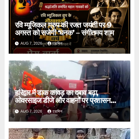
रवि म्यूजिकल ग्रुप की रजत जयंती पर 9
अगस्त को सजेगी ‘घनक’ – संगीतमय शाम
AUG 7, 2026
एडमिन
हरिद्वार में डाक कांवड़ का दबाव बढ़ा,
ओवरसाइज डीजे और वाहनों पर प्रशासन
सख्त
AUG 7, 2026
एडमिन