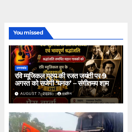
You missed
उत्तराखंड
रवि म्यूजिकल ग्रुप की रजत जयंती पर 9
अगस्त को सजेगी ‘घनक’ – संगीतमय शाम
AUGUST 7, 2026
एडमिन