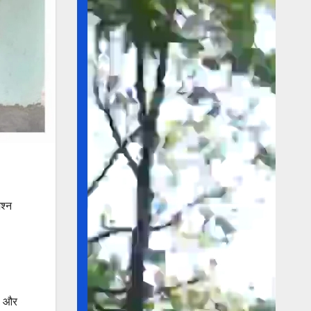
श्न
की और