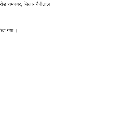
र रोड रामनगर, जिला- नैनीताल।
 रंखा गया ।