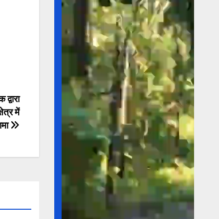
 द्वारा
त्र में
गामा